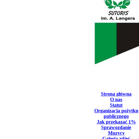
Strona główna
O nas
Statut
Organizacja pożytku
publicznego
Jak przekazać 1%
Sprawozdanie
Muzycy
Galeria zdjęć