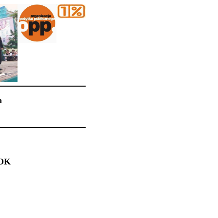
a
ROK