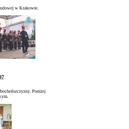
 Ludowej w Krakowie.
07
 bocheńszczyzny. Poniżej
owym.